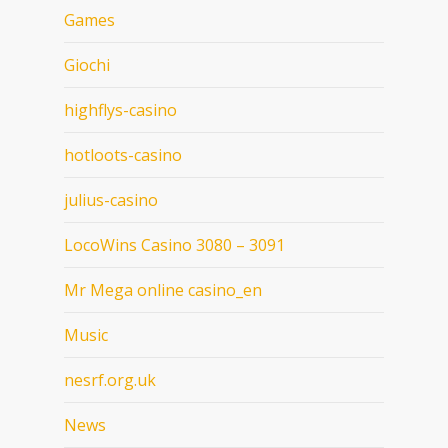
Games
Giochi
highflys-casino
hotloots-casino
julius-casino
LocoWins Casino 3080 – 3091
Mr Mega online casino_en
Music
nesrf.org.uk
News